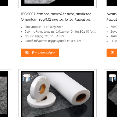
ISO9001 άσπρος συγκολλητικός σύνθετος
Αναπν
Omentum 80g/M2 καυτός Ιστός λειωμένων
λειωμ
μετάλλων
για τ
Πυκνότητα:1.1±0.02g/cm ³
Σύνθ
των γ
δείκτης λειωμένων μετάλλων (g/10min):50±10 (όρος: 160℃)
Συν
σημείο τήξης (°C):115-135℃
Τύπ
καυτή πιέζοντας θερμοκρασία (°C):150℃
Πυκν
Επικοινωνήστε