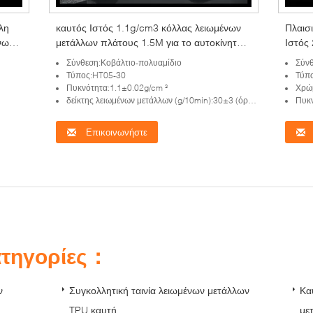
λη
καυτός Ιστός 1.1g/cm3 κόλλας λειωμένων
Πλαισ
νων
μετάλλων πλάτους 1.5M για το αυτοκίνητο
Ιστός
εσωτερικό
μετάλ
Σύνθεση:Κοβάλτιο-πολυαμίδιο
Σύνθ
Τύπος:HT05-30
Τύπ
Πυκνότητα:1.1±0.02g/cm ³
Χρώ
δείκτης λειωμένων μετάλλων (g/10min):30±3 (όρος: 160℃)
Πυκν
Επικοινωνήστε
ατηγορίες：
ν
Συγκολλητική ταινία λειωμένων μετάλλων
Κα
TPU καυτή
με