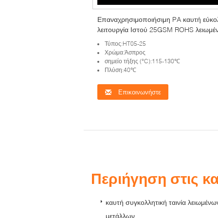
Επαναχρησιμοποιήσιμη PA καυτή εύκο
λειτουργία Ιστού 25GSM ROHS λειωμέ
μετάλλων συγκολλητική
Τύπος:HT05-25
Χρώμα:Άσπρος
σημείο τήξης (°C):115-130℃
Πλύση:40℃
Επικοινωνήστε
Περιήγηση στις κ
καυτή συγκολλητική ταινία λειωμένω
μετάλλων