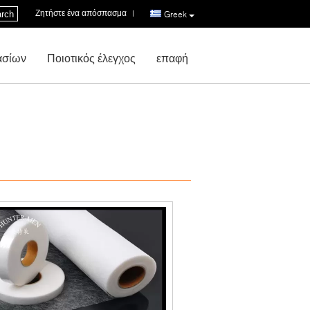
Ζητήστε ένα απόσπασμα
|
rch
Greek
ασίων
Ποιοτικός έλεγχος
επαφή