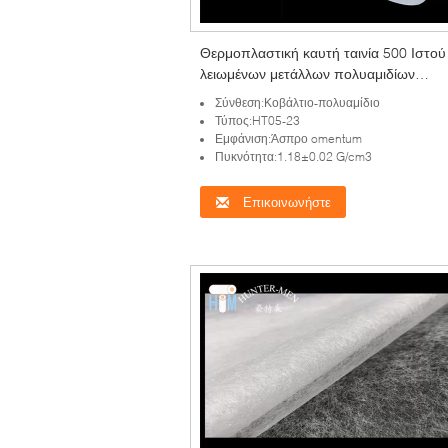
Θερμοπλαστική καυτή ταινία 500 Ιστού
λειωμένων μετάλλων πολυαμιδίων
κοβαλτίου ναυπηγεία ανά ρόλο
Σύνθεση:Κοβάλτιο-πολυαμίδιο
Τύπος:HT05-23
Εμφάνιση:Άσπρο omentum
Πυκνότητα:1.18±0.02 G/cm3
Επικοινωνήστε