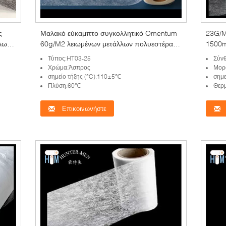
ς
Μαλακό εύκαμπτο συγκολλητικό Omentum
23G/M
λων
60g/M2 λειωμένων μετάλλων πολυεστέρα
1500m
καυτό για τα υφαντικά υφάσματα
συνδέ
Τύπος:HT03-25
Σύνθ
Χρώμα:Άσπρος
Μορ
σημείο τήξης (°C):110±5℃
σημε
Πλύση:60℃
Θερ
Επικοινωνήστε