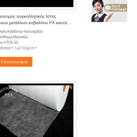
εύσιμος συγκολλητικός Ιστός
ένων μετάλλων κοβαλτίου PA καυτός
η μη υφαμένη τηκτή σημείωση μεταξύ
εση:Κοβάλτιο-πολυαμίδιο
ραμμών του κειμένου
αίσθημα:Μαλακός
ος:HT05-30
ότητα:1.1±0.02g/cm ³
Επικοινωνήστε