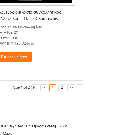
ιωμένος διπλάσιο συγκολλητικός
 200 ρόλος HT05-23 λειωμένων
λων 23GSM καυτός ναυπηγείων
εση:Κοβάλτιο-πολυαμίδιο
ος:HT05-23
μα:Άσπρος
ότητα:1.1±0.02g/cm ³
Επικοινωνήστε
Page 1 of 2
|<
<<
1
2
>>
>|
υτά συγκολλητικά φύλλα λειωμένων
τάλλων