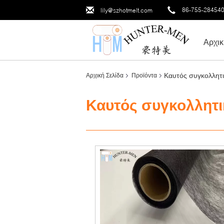
86-755-28454
lily@szhotmelt.com
Αρχικ
Καυτός συγκολλητι
Αρχική Σελίδα
Προϊόντα
Καυτός συγκολλητι