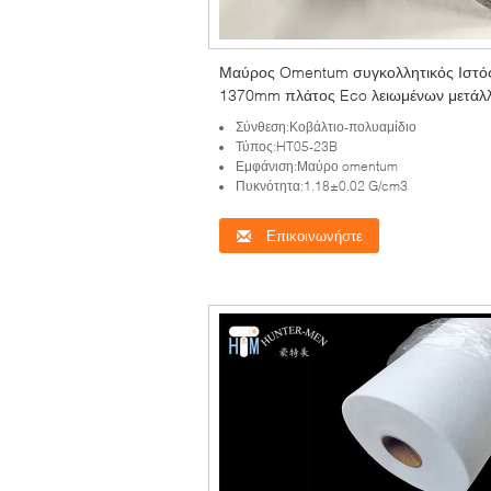
Μαύρος Omentum συγκολλητικός Ιστό
1370mm πλάτος Eco λειωμένων μετάλ
πολυαμιδίων καυτός φιλικό
Σύνθεση:Κοβάλτιο-πολυαμίδιο
Τύπος:HT05-23B
Εμφάνιση:Μαύρο omentum
Πυκνότητα:1.18±0.02 G/cm3
Επικοινωνήστε