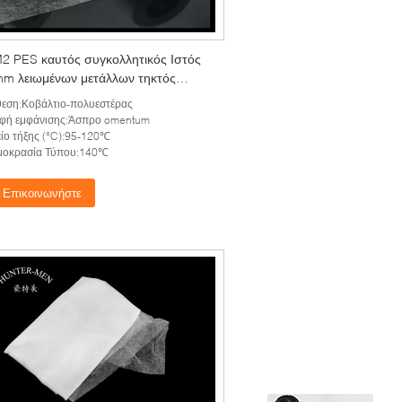
2 PES καυτός συγκολλητικός Ιστός
m λειωμένων μετάλλων τηκτός
οντας Ιστός
εση:Κοβάλτιο-πολυεστέρας
φή εμφάνισης:Άσπρο omentum
ίο τήξης (°C):95-120℃
μοκρασία Τύπου:140℃
Επικοινωνήστε