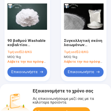
90 βαθμού Washable
Συγκολλητική σκόνη
κοβαλτίου
λειωμένων
συγκολλητική σκόνη
μετάλλων
Τιμή:
usd$2-8/KG
Τιμή:
usd$2-8/KG
30g/10 λ. λειωμένων
πολυαμιδίων καυτή
MOQ:
1kg
MOQ:
1kg
μετάλλων
για τη μεταφορά
πολυαμιδίων καυτή
θερμότητας 0-200UM
Λάβετε την πιο πρόσφατη τιμή
Λάβετε την πιο πρόσφατη τιμή
Επικοινωνήστε
Επικοινωνήστε
Εξοικονομήστε το χρόνο σας
Ας επικοινωνήσουμε μαζί σας με τα
καλύτερα προϊόντα.