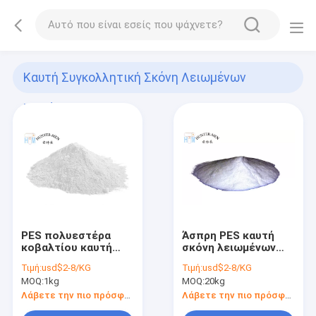
Καυτή Συγκολλητική Σκόνη Λειωμένων
Μετάλλων
(10)
PES πολυεστέρα
Άσπρη PES καυτή
κοβαλτίου καυτή
σκόνη λειωμένων
συγκολλητική σκόνη
μετάλλων για το
Τιμή:
usd$2-8/KG
Τιμή:
usd$2-8/KG
0-420um Eco
διαλύτη εκτύπωσης
MOQ:
1kg
MOQ:
20kg
λειωμένων
μεταφοράς
μετάλλων φιλικό
θερμότητας
Λάβετε την πιο πρόσφατη τιμή
Λάβετε την πιο πρόσφατη τιμή
ελεύθερο