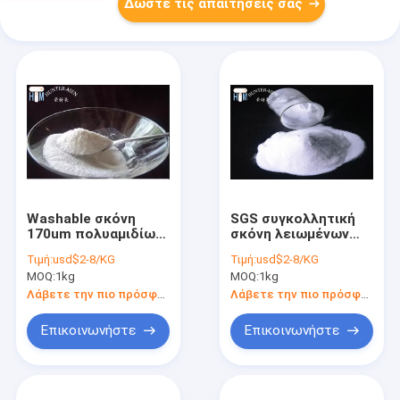
Δώστε τις απαιτήσεις σας
Washable σκόνη
SGS συγκολλητική
170um πολυαμιδίων
σκόνη λειωμένων
λειωμένων
μετάλλων
Τιμή:
usd$2-8/KG
Τιμή:
usd$2-8/KG
μετάλλων 1.16g/Cm3
πολυουρεθάνιου
MOQ:
1kg
MOQ:
1kg
καυτή για τη
καυτή για την
σύνδεση των
εκτύπωση οθόνης
Λάβετε την πιο πρόσφατη τιμή
Λάβετε την πιο πρόσφατη τιμή
κλωστοϋφαντουργικών
προϊόντων
Επικοινωνήστε
Επικοινωνήστε