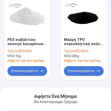
PES κοβαλτίου
Μαύρη TPU
σκονών λειωμένων
συγκολλητική σκόνη
μετάλλων ατόμων
λειωμένων
Τιμή:
usd$2-8/KG
Τιμή:
usd$2-8/KG
ελαστική DTF
μετάλλων
MOQ:
1kg
MOQ:
20kg
κυνηγών καυτή
πολυουρεθάνιου
σκόνη μεταφοράς
καυτή για τη
Λάβετε την πιο πρόσφατη τιμή
Λάβετε την πιο πρόσφατη τιμή
θερμότητας
μεταφορά
θερμότητας DTF
Επικοινωνήστε
Επικοινωνήστε
Σπίτι
προϊόντα
Αφήστε Ένα Μήνυμα
Θα Απαντήσουμε Γρήγορα
Σχετικά με εμάς