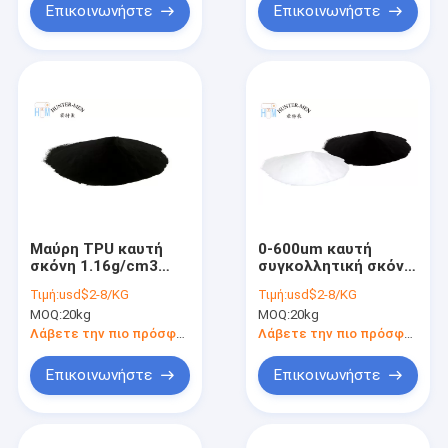
Επικοινωνήστε
Επικοινωνήστε
Μαύρη TPU καυτή
0-600um καυτή
σκόνη 1.16g/cm3
συγκολλητική σκόνη
λειωμένων
λειωμένων
Τιμή:
usd$2-8/KG
Τιμή:
usd$2-8/KG
μετάλλων αντι
μετάλλων για την
MOQ:
20kg
MOQ:
20kg
εξάχνωσης για τον
οθόνη που τυπώνει
εκτυπωτή DTF
τη θερμοκρασία
Λάβετε την πιο πρόσφατη τιμή
Λάβετε την πιο πρόσφατη τιμή
πλύσης 60 βαθμού
Επικοινωνήστε
Επικοινωνήστε