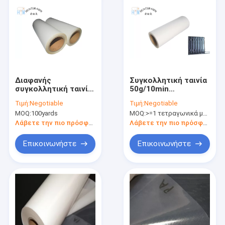
Διαφανής
Συγκολλητική ταινία
συγκολλητική ταινία
50g/10min
100 λειωμένων
λειωμένων
Τιμή:
Negotiable
Τιμή:
Negotiable
μετάλλων 1.13g/Cm3
μετάλλων 100
MOQ:
100yards
MOQ:
>=1 τετραγωνικά μέτρα
καυτή μήκος
ναυπηγείων EAA
ναυπηγείων
καυτή 60 βαθμοί που
Λάβετε την πιο πρόσφατη τιμή
Λάβετε την πιο πρόσφατη τιμή
πλένουν την
αντίσταση
Επικοινωνήστε
Επικοινωνήστε
Σπίτι
προϊόντα
Σχετικά με εμάς