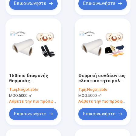
μπάλωμα κεντητικής
Επικοινωνήστε
Επικοινωνήστε
150mic διαφανής
Θερμική συνδέοντας
θερμικός
ελαστικότητα ρόλων
συγκολλητικός
ταινιών TPU Hotmelt
Τιμή:
Negotiable
Τιμή:
Negotiable
ρόλος ταινιών για τη
Stickness για τα
MOQ:
5000 ㎡
MOQ:
5000 ㎡
σύνδεση νάυλον
υφάσματα
Velcro
εσώρουχων
Λάβετε την πιο πρόσφατη τιμή
Λάβετε την πιο πρόσφατη τιμή
Επικοινωνήστε
Επικοινωνήστε