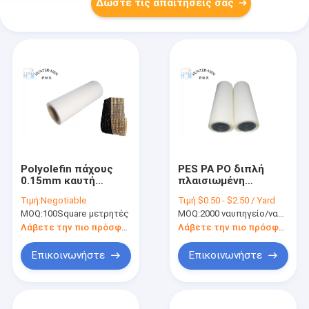
Δώστε τις απαιτήσεις σας
Polyolefin πάχους
PES PA PO διπλή
0.15mm καυτή
πλαισιωμένη
συγκολλητική ταινία
θερμοπλαστική
Τιμή:
Negotiable
Τιμή:
$0.50 - $2.50 / Yard
Eco λειωμένων
ταινία 0.03MM0.3MM
MOQ:
100Square μετρητές
MOQ:
2000 ναυπηγείο/ναυπηγεία
μετάλλων φιλικό
πολυουρεθάνιου
Λάβετε την πιο πρόσφατη τιμή
Λάβετε την πιο πρόσφατη τιμή
Επικοινωνήστε
Επικοινωνήστε