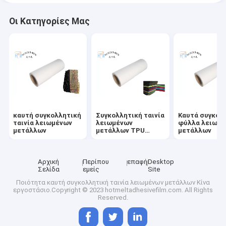
Οι Κατηγορίες Μας
καυτή συγκολλητική
Συγκολλητική ταινία
Καυτά συγκολ
ταινία λειωμένων
λειωμένων
φύλλα λειωμ
μετάλλων
μετάλλων TPU
μετάλλων
καυτή
Αρχική
Περίπου
επαφή
Desktop
Σελίδα
εμείς
Site
Ποιότητα
καυτή συγκολλητική ταινία λειωμένων μετάλλων
Κίνα
εργοστάσιο.Copyright © 2023 hotmeltadhesivefilm.com. All Rights
Reserved.