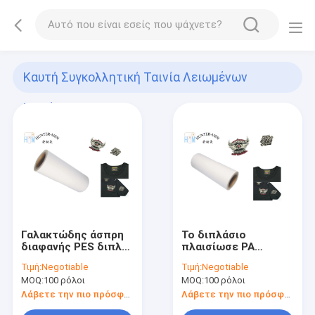
Καυτή Συγκολλητική Ταινία Λειωμένων
Μετάλλων
(96)
Γαλακτώδης άσπρη
Το διπλάσιο
διαφανής PES διπλή
πλαισίωσε PA
πλαισιωμένη
150mic τα καυτά
Τιμή:
Negotiable
Τιμή:
Negotiable
συγκολλητική ταινία
φύλλα κόλλας
MOQ:
100 ρόλοι
MOQ:
100 ρόλοι
λειωμένων
ταινιών λειωμένων
μετάλλων
μετάλλων
Λάβετε την πιο πρόσφατη τιμή
Λάβετε την πιο πρόσφατη τιμή
κεντητικής καυτή
συγκολλητικά για το