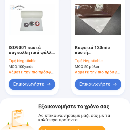
ISO9001 καυτά
Καφετιά 120mic
συγκολλητικά φύλλα
καυτή
50cm λειωμένων
θερμοπλαστική
Τιμή:
Negotiable
Τιμή:
Negotiable
μετάλλων πλάτος
ταινία ταινιών
MOQ:
100yards
MOQ:
50 ρόλοι
για τη σύνδεση του
λειωμένων
λάστιχου PVC
μετάλλων
Λάβετε την πιο πρόσφατη τιμή
Λάβετε την πιο πρόσφατη τιμή
συγκολλητική για το
λειαντικό φραγμό
Επικοινωνήστε
Επικοινωνήστε
σφουγγαριών
Εξοικονομήστε το χρόνο σας
Ας επικοινωνήσουμε μαζί σας με τα
καλύτερα προϊόντα.