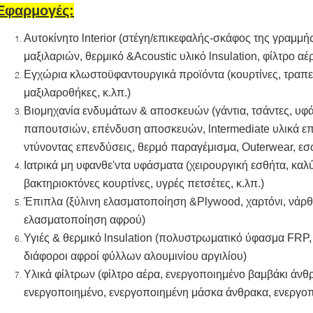
Εφαρμογές:
Αυτοκίνητο lnterior (στέγη/επικεφαλής-σκάφος της γραμμή
μαξιλαριών, θερμικό &Acoustic υλικό lnsulation, φίλτρο αέρ
Εγχώρια κλωστοϋφαντουργικά προϊόντα (κουρτίνες, τραπε
μαξιλαροθήκες, κ.λπ.)
Βιομηχανία ενδυμάτων & αποσκευών (γάντια, τσάντες, υφά
παπουτσιών, επένδυση αποσκευών, lntermediate υλικά επ
ντύνοντας επενδύσεις, θερμό παραγέμισμα, Outerwear, εσ
Ιατρικά μη υφανθε'ντα υφάσματα (χειρουργική εσθήτα, καλ
βακτηριοκτόνες κουρτίνες, υγρές πετσέτες, κ.λπ.)
Έπιπλα (ξύλινη ελασματοποίηση &Plywood, χαρτόνι, νάρ
ελασματοποίηση αφρού)
Υγιές & θερμικό lnsulation (πολυστρωματικό ύφασμα FRP, 
διάφοροι αφροί φύλλων αλουμινίου αργιλίου)
Υλικά φίλτρων (φίλτρο αέρα, ενεργοποιημένο βαμβάκι άνθ
ενεργοποιημένο, ενεργοποιημένη μάσκα άνθρακα, ενεργοπο