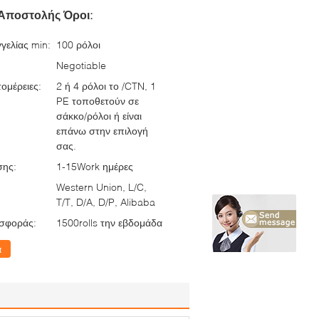
Αποστολής Όροι:
γελίας min:
100 ρόλοι
Negotiable
ομέρειες:
2 ή 4 ρόλοι το /CTN, 1
PE τοποθετούν σε
σάκκο/ρόλοι ή είναι
επάνω στην επιλογή
σας.
σης:
1-15Work ημέρες
Western Union, L/C,
T/T, D/A, D/P, Alibaba
σφοράς:
1500rolls την εβδομάδα
α