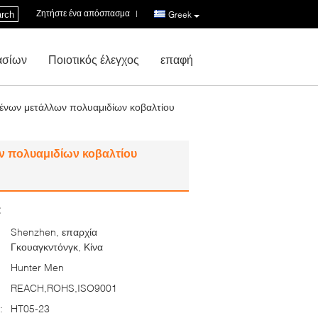
Ζητήστε ένα απόσπασμα
|
rch
Greek
ασίων
Ποιοτικός έλεγχος
επαφή
μένων μετάλλων πολυαμιδίων κοβαλτίου
ν πολυαμιδίων κοβαλτίου
:
Shenzhen, επαρχία
Γκουαγκντόνγκ, Κίνα
Hunter Men
REACH,ROHS,ISO9001
:
HT05-23