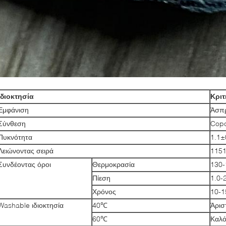
Ιδιοκτησία
Κριτ
Εμφάνιση
Άσπρ
Σύνθεση
Copo
Πυκνότητα
1.1±
Λειώνοντας σειρά
115
Συνδέοντας όροι
Θερμοκρασία
130
Πίεση
1.0-
Χρόνος
10-1
Washable ιδιοκτησία
40℃
Άρισ
60℃
Καλ