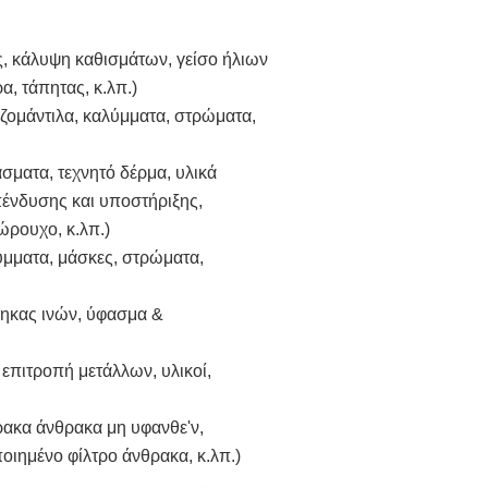
ς, κάλυψη καθισμάτων, γείσο ήλιων
α, τάπητας, κ.λπ.)
ζομάντιλα, καλύμματα, στρώματα,
σματα, τεχνητό δέρμα, υλικά
ένδυσης και υποστήριξης,
ώρουχο, κ.λπ.)
ύμματα, μάσκες, στρώματα,
θηκας ινών, ύφασμα &
επιτροπή μετάλλων, υλικοί,
ρακα άνθρακα μη υφανθε'ν,
ιημένο φίλτρο άνθρακα, κ.λπ.)