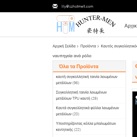
lily@szhotmelt.com
Αρχικ
Αρχική Σελίδα
Προϊόντα
Καυτός συγκολλητικό
ναυπηγεία ανά ρόλο
Όλα τα Προϊόντα
καυτή συγκολλητική ταινία λειωμένων
μετάλλων
(96)
Συγκολλητική ταινία λειωμένων
μετάλλων TPU καυτή
(28)
Καυτά συγκολλητικά φύλλα λειωμένων
μετάλλων
(20)
Υποστηρίζοντας κόλλα μπαλωμάτων
κεντητικής
(22)