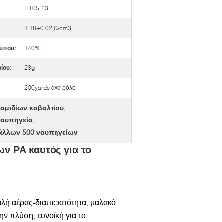
HT05-23
1.18±0.02 G/cm3
ύπου:
140℃
ίου:
23g
200yards ανά ρόλο
υαμιδίων κοβαλτίου
,
ναυπηγεία
,
τάλλων 500 ναυπηγείων
ν PA καυτός για το
καλή αέρας-διαπερατότητα, μαλακό
ν πλύση, ευνοϊκή για το