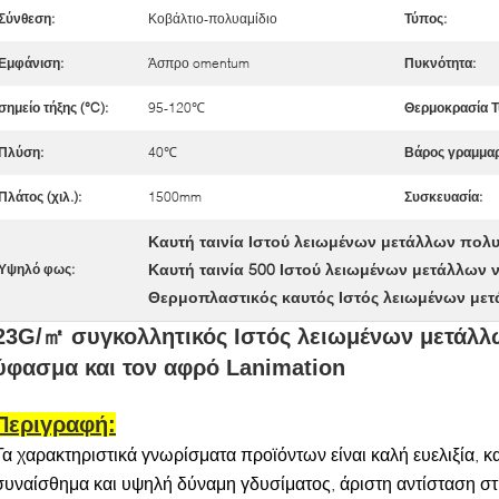
Σύνθεση:
Κοβάλτιο-πολυαμίδιο
Τύπος:
Εμφάνιση:
Άσπρο omentum
Πυκνότητα:
σημείο τήξης (°C):
95-120℃
Θερμοκρασία Τ
Πλύση:
40℃
Βάρος γραμμαρ
Πλάτος (χιλ.):
1500mm
Συσκευασία:
Καυτή ταινία Ιστού λειωμένων μετάλλων πολ
Καυτή ταινία 500 Ιστού λειωμένων μετάλλων 
Υψηλό φως:
Θερμοπλαστικός καυτός Ιστός λειωμένων με
23G/㎡ συγκολλητικός Ιστός λειωμένων μετάλλω
ύφασμα και τον αφρό Lanimation
Περιγραφή:
Τα χαρακτηριστικά γνωρίσματα προϊόντων είναι καλή ευελιξία, 
συναίσθημα και
υψηλή δύναμη γδυσίματος, άριστη αντίσταση στη