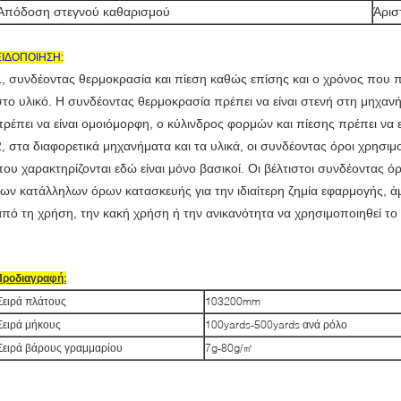
Απόδοση στεγνού καθαρισμού
Άρισ
ΕΙΔΟΠΟΙΗΣΗ:
1, συνδέοντας θερμοκρασία και πίεση καθώς επίσης και ο χρόνος που π
στο υλικό. Η συνδέοντας θερμοκρασία πρέπει να είναι στενή στη μηχαν
πρέπει να είναι ομοιόμορφη, ο κύλινδρος φορμών και πίεσης πρέπει να ε
2, στα διαφορετικά μηχανήματα και τα υλικά, οι συνδέοντας όροι χρησιμο
που χαρακτηρίζονται εδώ είναι μόνο βασικοί. Οι βέλτιστοι συνδέοντας όρ
των κατάλληλων όρων κατασκευής για την ιδιαίτερη ζημία εφαρμογής, 
από τη χρήση, την κακή χρήση ή την ανικανότητα να χρησιμοποιηθεί το
Προδιαγραφή:
Σειρά πλάτους
103200mm
Σειρά μήκους
100yards-500yards ανά ρόλο
Σειρά βάρους γραμμαρίου
7g-80g/㎡