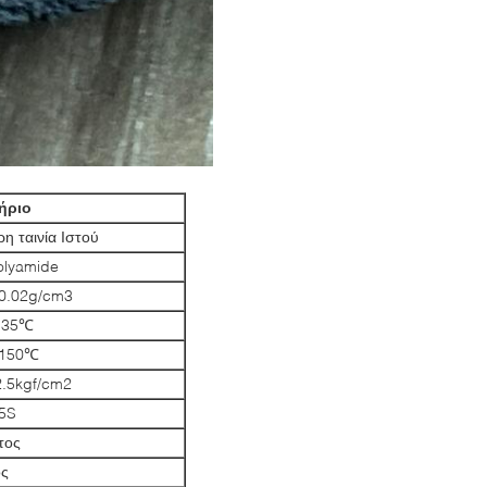
ήριο
η ταινία Ιστού
lyamide
0.02g/cm3
135℃
-150℃
2.5kgf/cm2
5S
τος
ός