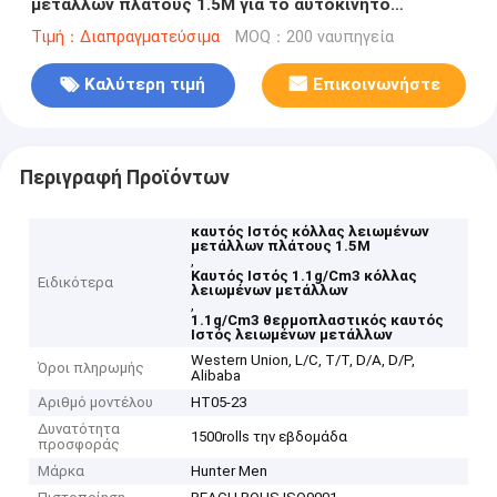
μετάλλων πλάτους 1.5M για το αυτοκίνητο
εσωτερικό
Τιμή：Διαπραγματεύσιμα
MOQ：200 ναυπηγεία
Καλύτερη τιμή
Επικοινωνήστε
Περιγραφή Προϊόντων
καυτός Ιστός κόλλας λειωμένων
μετάλλων πλάτους 1.5M
,
Καυτός Ιστός 1.1g/Cm3 κόλλας
Ειδικότερα
λειωμένων μετάλλων
,
1.1g/Cm3 θερμοπλαστικός καυτός
Ιστός λειωμένων μετάλλων
Western Union, L/C, T/T, D/A, D/P,
Όροι πληρωμής
Alibaba
Αριθμό μοντέλου
HT05-23
Δυνατότητα
1500rolls την εβδομάδα
προσφοράς
Μάρκα
Hunter Men