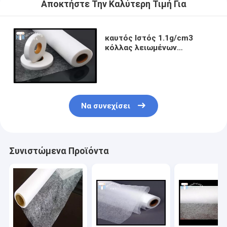
Αποκτήστε Την Καλύτερη Τιμή Για
καυτός Ιστός 1.1g/cm3
κόλλας λειωμένων
μετάλλων πλάτους 1.5M για
το αυτοκίνητο εσωτερικό
Να συνεχίσει
Συνιστώμενα Προϊόντα