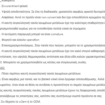
1.
Καθαρίστε
. Envorentment φιλικό
. Υψηλή αποδοτικότητα. Σε όλη τη διαδικασία, χρειαστείτε ακριβώς αρκετά δευτερόλ
. Ασφάλεια. Αυτό το προϊόν είναι non-solvent και δεν έχει οποιοδήποτε κρυμμένο
. Η καυτή συγκολλητική ταινία λειωμένων μετάλλων έχει την καλύτερη σταθερότητ
ρησιμοποιηθεί ευρέως για να τοποθετήσει πολλά υλικά σε στρώματα
. Η αυτόματη παραγωγή μπορεί να είναι cometure.
. Φορητό και εύκολο operattion
. Επαναχρησιμοποιήσιμος. Στην ταινία που λειώνει, μπορείτε να το χρησιμοποιήσετε
. Η καυτή συγκολλητική ταινία λειωμένων μετάλλων έχει τον καλό στεγνό καθαρισμ
ντίσταση, την υψηλής θερμοκρασίας αντίσταση και άλλα είδη καλών χαρακτηριστι
0. Μπορέστε να χρησιμοποιηθείτε ως κόλλες και στεγανωτικές ουσίες
FAQ:
. Πόσο περίπου καυτή συγκολλητική ταινία λειωμένων μετάλλων;
: Είναι ακριβώς μια ταινία, και το βασικό υλικό είναι έγγραφο απελευθέρωσης. Αλλά 
ωματίου, όταν είναι σε θέση να συνδέσει η προσιτότητα το σημείο λειωμένων μετάλλ
ης καυτής συγκολλητικής ταινίας λειωμένων μετάλλων έχουν τις διαφορετικές αποδόσ
αταλάβουμε τις απαιτήσεις σας, κατόπιν σας συστήνουμε σωστά προϊόντα σε σας.
.Do δέχεστε το cOem ή το ODM;