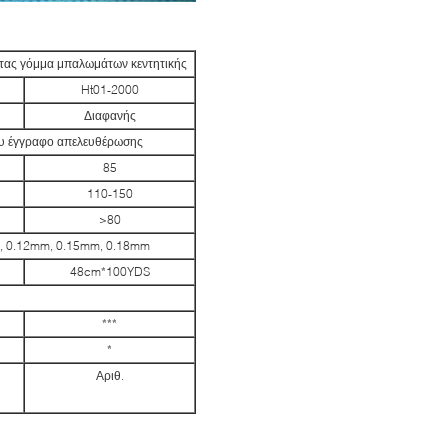
ντας γόμμα μπαλωμάτων κεντητικής
Ht01-2000
Διαφανής
ίου έγγραφο απελευθέρωσης
85
110-150
>80
, 0.12mm, 0.15mm, 0.18mm
48cm*100YDS
***
*
Αριθ.