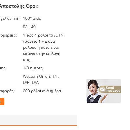
Αποστολής Όροι:
γελίας min:
100Yards
$31.40
ομέρειες:
1 έως 4 ρόλοι το /CTN,
τσάντες 1 PE ανά
ρόλους ή αυτό είναι
επάνω στην επιλογή
σας.
σης:
1-3 ημέρες
Western Union, T/T,
D/P, D/A
σφοράς:
200 ρόλοι ανά ημέρα
α