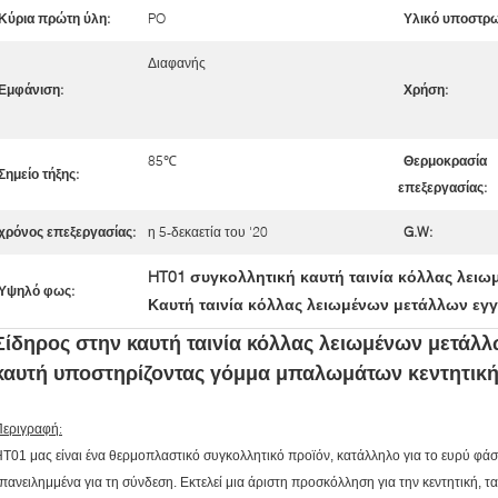
Κύρια πρώτη ύλη:
PO
Υλικό υποστρ
Διαφανής
Εμφάνιση:
Χρήση:
85℃
Θερμοκρασία
Σημείο τήξης:
επεξεργασίας:
χρόνος επεξεργασίας:
η 5-δεκαετία του '20
G.W:
HT01 συγκολλητική καυτή ταινία κόλλας λει
Υψηλό φως:
Καυτή ταινία κόλλας λειωμένων μετάλλων ε
Σίδηρος στην καυτή ταινία κόλλας λειωμένων μετάλλ
καυτή υποστηρίζοντας γόμμα μπαλωμάτων κεντητικ
Περιγραφή:
T01 μας είναι ένα θερμοπλαστικό συγκολλητικό προϊόν, κατάλληλο για το ευρύ φά
πανειλημμένα για τη σύνδεση. Εκτελεί μια άριστη προσκόλληση για την κεντητική,