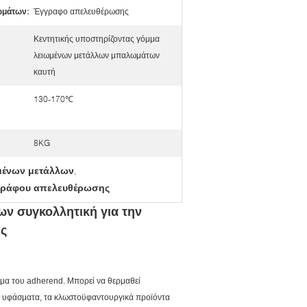
ωμάτων:
Έγγραφο απελευθέρωσης
Κεντητικής υποστηρίζοντας γόμμα
λειωμένων μετάλλων μπαλωμάτων
καυτή
130-170℃
8KG
ωμένων μετάλλων
,
γγράφου απελευθέρωσης
ων συγκολλητική για την
ής
σμα του adherend. Μπορεί να θερμαθεί
 τα υφάσματα, τα κλωστοϋφαντουργικά προϊόντα