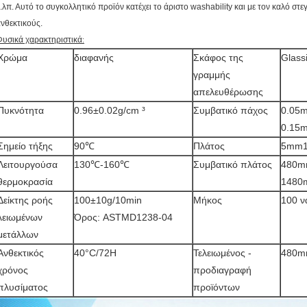
.λπ. Αυτό το συγκολλητικό προϊόν κατέχει το άριστο washability και με τον καλό στ
νθεκτικούς.
υσικά χαρακτηριστικά:
Χρώμα
διαφανής
Σκάφος της
Glass
γραμμής
απελευθέρωσης
Πυκνότητα
0.96±0.02g/cm ³
Συμβατικό πάχος
0.05m
0.15
Σημείο τήξης
90℃
Πλάτος
5mm
Λειτουργούσα
130℃-160℃
Συμβατικό πλάτος
480m
θερμοκρασία
1480
Δείκτης ροής
100±10g/10min
Μήκος
100 ν
λειωμένων
Όρος: ASTMD1238-04
μετάλλων
Ανθεκτικός
40°C/72H
Τελειωμένος -
480mm
χρόνος
προδιαγραφή
πλυσίματος
προϊόντων