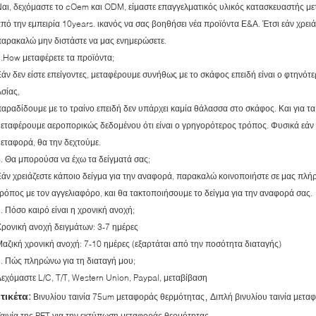
αι, δεχόμαστε το cOem και ODM, είμαστε επαγγελματικός υλικός κατασκευαστής με
πό την εμπειρία 10years. ικανός να σας βοηθήσει νέα προϊόντα Ε&Α. Έτσι εάν χρειά
αρακαλώ μην διστάστε να μας ενημερώσετε.
.How μεταφέρετε τα προϊόντα;
άν δεν είστε επείγοντες, μεταφέρουμε συνήθως με το σκάφος επειδή είναι ο φτηνότε
σίας,
αραδίδουμε με το τραίνο επειδή δεν υπάρχει καμία θάλασσα στο σκάφος. Και για τα 
εταφέρουμε αεροπορικώς δεδομένου ότι είναι ο γρηγορότερος τρόπος. Φυσικά εάν ν
εταφορά, θα την δεχτούμε.
. Θα μπορούσα να έχω τα δείγματά σας;
άν χρειάζεστε κάποιο δείγμα για την αναφορά, παρακαλώ κοινοποιήστε σε μας πλή
ρόπος με τον αγγελιαφόρο, και θα τακτοποιήσουμε το δείγμα για την αναφορά σας.
. Πόσο καιρό είναι η χρονική ανοχή;
ρονική ανοχή δειγμάτων: 3-7 ημέρες
αζική χρονική ανοχή: 7-10 ημέρες (εξαρτάται από την ποσότητα διαταγής)
. Πώς πληρώνω για τη διαταγή μου;
εχόμαστε L/C, T/T, Western Union, Paypal, μεταβίβαση
,
ετικέτα:
Βινυλίου ταινία 75um μεταφοράς θερμότητας
Διπλή βινυλίου ταινία μετ
αινία της PET για την εκτύπωση μεταφοράς θερμότητας