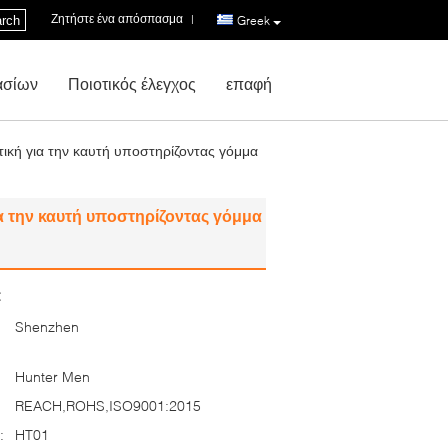
Ζητήστε ένα απόσπασμα
|
rch
Greek
ασίων
Ποιοτικός έλεγχος
επαφή
ική για την καυτή υποστηρίζοντας γόμμα
α την καυτή υποστηρίζοντας γόμμα
:
Shenzhen
Hunter Men
REACH,ROHS,ISO9001:2015
:
HT01