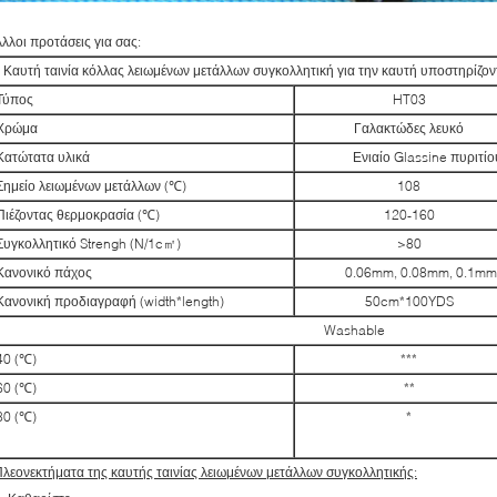
λλοι προτάσεις για σας:
Καυτή ταινία κόλλας λειωμένων μετάλλων συγκολλητική για την καυτή υποστηρίζο
Τύπος
HT03
Χρώμα
Γαλακτώδες λευκό
Κατώτατα υλικά
Ενιαίο Glassine πυριτ
Σημείο λειωμένων μετάλλων (℃)
108
Πιέζοντας θερμοκρασία (℃)
120-160
Συγκολλητικό Strengh (N/1c㎡)
>80
Κανονικό πάχος
0.06mm, 0.08mm, 0.1mm
Κανονική προδιαγραφή (width*length)
50cm*100YDS
Washable
40 (℃)
***
60 (℃)
**
80 (℃)
*
λεονεκτήματα της καυτής ταινίας λειωμένων μετάλλων συγκολλητικής: