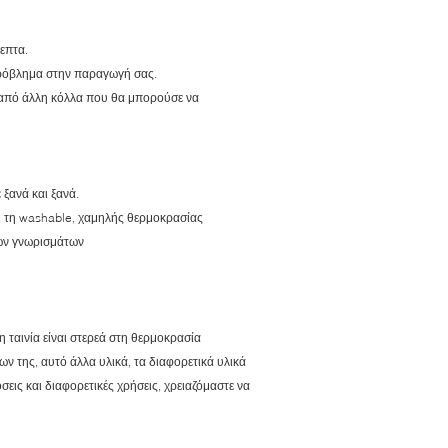
επτα.
 πρόβλημα στην παραγωγή σας.
α από άλλη κόλλα που θα μπορούσε να
 ξανά και ξανά.
ό, τη washable, χαμηλής θερμοκρασίας
κών γνωρισμάτων
η ταινία είναι στερεά στη θερμοκρασία
ων της, αυτό άλλα υλικά, τα διαφορετικά υλικά
εις και διαφορετικές χρήσεις, χρειαζόμαστε να