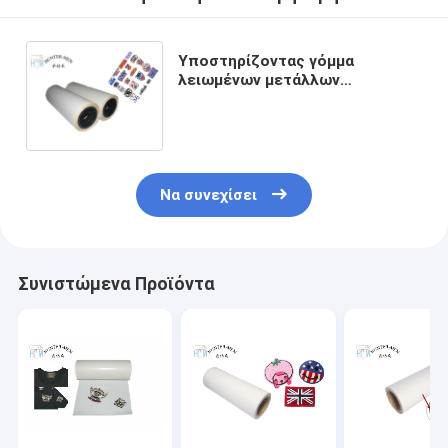
Υποστηρίζοντας γόμμα
λειωμένων μετάλλων
μπαλωμάτων κεντητικής
πάχους φύλλων 120mic κόλλας
λειωμένων μετάλλων PO καυτή
Να συνεχίσει
Συνιστώμενα Προϊόντα