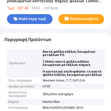
μπαλωμάτων κεντητικής πάχους φύλλων 120mic
κόλλας λειωμένων μετάλλων PO καυτή
Τιμή：$31.40
MOQ：100Yards
Καλύτερη τιμή
Επικοινωνήστε
Περιγραφή Προϊόντων
Καυτά φύλλα κόλλας λειωμένων
μετάλλων PO
,
120mic καυτά φύλλα κόλλας
Υψηλό φως
λειωμένων μετάλλων πάχους
,
Η κεντητική επιδιορθώνει τα καυτά
φύλλα κόλλας λειωμένων μετάλλων
Όροι πληρωμής
Western Union, T/T, D/P, D/A
Αριθμό μοντέλου
HT01
Δυνατότητα
200 ρόλοι ανά ημέρα
προσφοράς
Μάρκα
Hunter Men
Πιστοποίηση
REACH,ROHS,ISO9001:2015