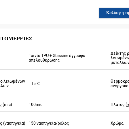
Καλύτερη τι
ΠΤΟΜΈΡΕΙΕΣ
Δείκτης 
Ταινία TPU + Glassine έγγραφο
λειωμέν
απελευθέρωσης
μετάλλω
ίο λειωμένων
Θερμοκρα
115℃
λλων
ενεργοπο
 (mic)
100mic
Πλάτος (χ
Mr.Sergey Abayev
, είναι πολύ
 τη
Καλή υπηρεσία και γρήγορα ναυτιλία.
ας!
ς (ναυπηγεία)
150 ναυπηγεία/ρόλος
Χρώμα