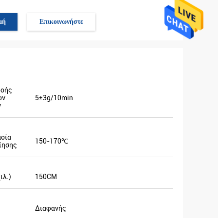
μή
Επικοινωνήστε
ροής
ων
5±3g/10min
ν
σία
150-170℃
ίησης
ιλ.)
150CM
Διαφανής