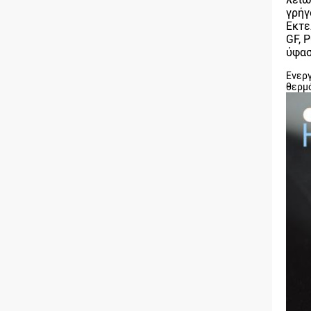
γρήγ
Εκτε
GF, 
ύφασ
Ενεργ
θερμό