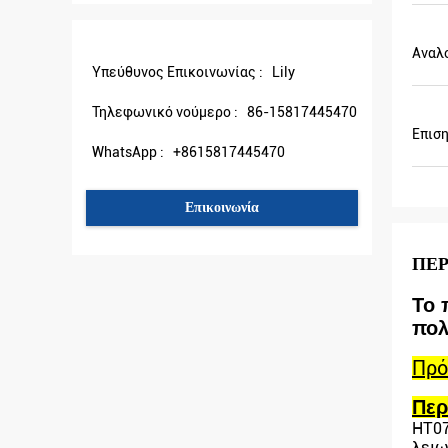
ικρινή υπηρεσία σας.
Αναλ
Υπεύθυνος Επικοινωνίας :
Lily
Τηλεφωνικό νούμερο :
86-15817445470
Επισ
WhatsApp :
+8615817445470
Επικοινωνία
ΠΕΡ
Το 
πολ
Πρό
Περ
HT07
λειω