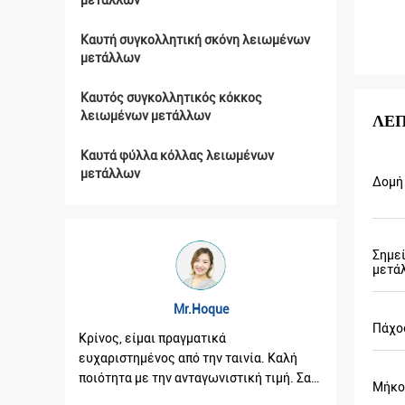
μετάλλων
Καυτή συγκολλητική σκόνη λειωμένων
μετάλλων
Καυτός συγκολλητικός κόκκος
λειωμένων μετάλλων
ΛΕ
Καυτά φύλλα κόλλας λειωμένων
μετάλλων
Δομή
Σημε
μετά
Mr.Hoque
Mr.Hernan
Πάχος
νος, είμαι πραγματικά
Κρίνος, έλαβα τα αγαθά σας
αριστημένος από την ταινία. Καλή
καλός. Και ευχαριστίες για
ότητα με την ανταγωνιστική τιμή. Σας
συμπαθητική συνεργασία σ
Μήκο
αριστούμε πάρα πολύ για την