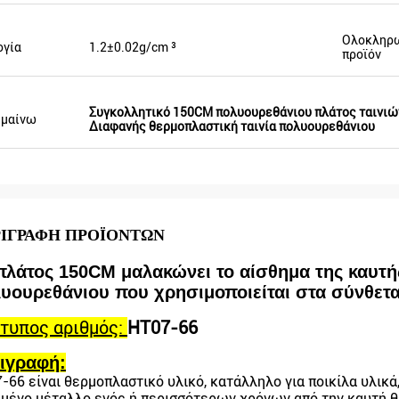
Ολοκληρ
ογία
1.2±0.02g/cm ³
προϊόν
Συγκολλητικό 150CM πολυουρεθάνιου πλάτος ταινιώ
ημαίνω
Διαφανής θερμοπλαστική ταινία πολυουρεθάνιου
ΙΓΡΑΦΉ ΠΡΟΪΌΝΤΩΝ
πλάτος 150CM μαλακώνει το αίσθημα της καυτ
υουρεθάνιου που χρησιμοποιείται στα σύνθετ
τυπος αριθμός:
HT07-66
ιγραφή:
-66 είναι θερμοπλαστικό υλικό, κατάλληλο για ποικίλα υλικά,
μένο μέταλλο ενός ή περισσότερων χρόνων από την καυτή θε