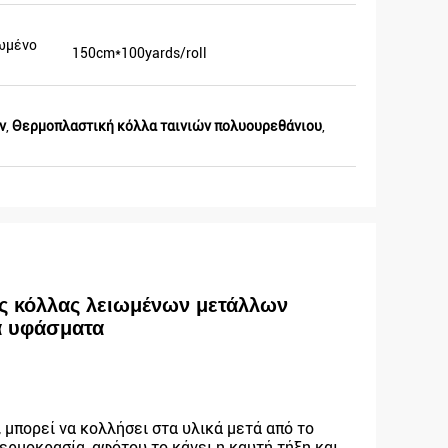
ωμένο
150cm*100yards/roll
ν
,
Θερμοπλαστική κόλλα ταινιών πολυουρεθάνιου
,
ής κόλλας λειωμένων μετάλλων
α υφάσματα
 μπορεί να κολλήσει στα υλικά μετά από το
ρμοκρασία, αφότου το κάνει η καυτή τήξη και