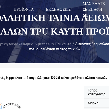
ΜΑΣ ΕΛΆΤΕ
Ε
ΠΡΟΪΌΝΤΑ
ΕΚΔΗΛΏΣΕΙΣ
ΣΕ ΕΠΑΦΉ
ΛΛΗΤΙΚΉ ΤΑΙΝΊΑ ΛΕΙ
ΜΕ
ΛΛΩΝ TPU ΚΑΥΤΉ ΠΡΟ
τική ταινία λειωμένων μετάλλων TPU καυτή
/
Διαφανές θερμοπλασ
πολυουρεθάνιου πλάτος ταινιών
νές θερμοπλαστικό συγκολλητικό 150CM πολυουρεθάνιου πλάτος ταινιών
Τόπος
καταγωγής
Μάρκα