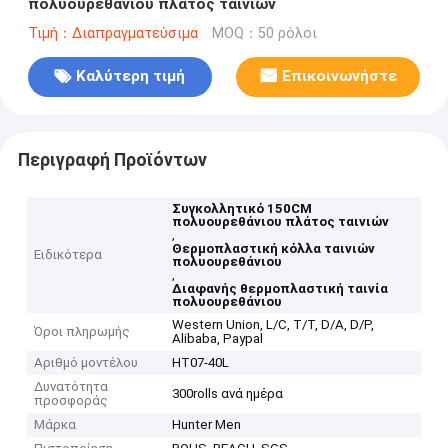
πολυουρεθάνιου πλάτος ταινιών
Τιμή：Διαπραγματεύσιμα
MOQ：50 ρόλοι
Καλύτερη τιμή
Επικοινωνήστε
Περιγραφή Προϊόντων
Συγκολλητικό 150CM
πολυουρεθάνιου πλάτος ταινιών
,
Θερμοπλαστική κόλλα ταινιών
Ειδικότερα
πολυουρεθάνιου
,
Διαφανής θερμοπλαστική ταινία
πολυουρεθάνιου
Western Union, L/C, T/T, D/A, D/P,
Όροι πληρωμής
Alibaba, Paypal
Αριθμό μοντέλου
HT07-40L
Δυνατότητα
300rolls ανά ημέρα
προσφοράς
Μάρκα
Hunter Men