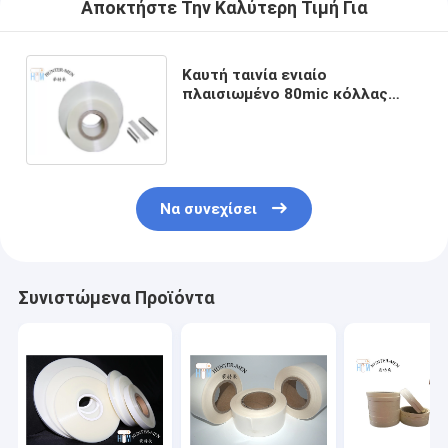
Αποκτήστε Την Καλύτερη Τιμή Για
Καυτή ταινία ενιαίο
πλαισιωμένο 80mic κόλλας
λειωμένων μετάλλων εκτατής
δύναμης 1.855MPa για το
γαλβανισμένο καρφί C/U
Να συνεχίσει
Συνιστώμενα Προϊόντα