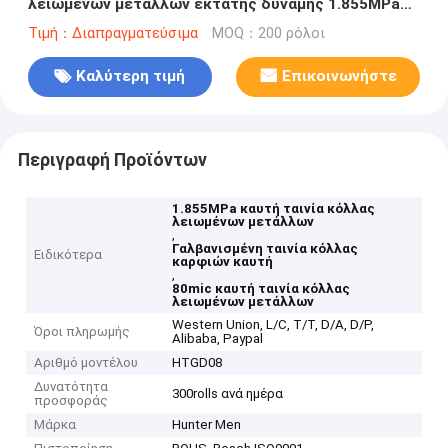
λειωμένων μετάλλων εκτατής δύναμης 1.855MPa
για το γαλβανισμένο καρφί C/U
Τιμή：Διαπραγματεύσιμα
MOQ：200 ρόλοι
Καλύτερη τιμή
Επικοινωνήστε
Περιγραφή Προϊόντων
1.855MPa καυτή ταινία κόλλας
λειωμένων μετάλλων
,
Γαλβανισμένη ταινία κόλλας
Ειδικότερα
καρφιών καυτή
,
80mic καυτή ταινία κόλλας
λειωμένων μετάλλων
Western Union, L/C, T/T, D/A, D/P,
Όροι πληρωμής
Alibaba, Paypal
Αριθμό μοντέλου
HTGD08
Δυνατότητα
300rolls ανά ημέρα
προσφοράς
Μάρκα
Hunter Men