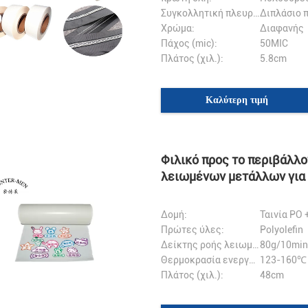
Συγκολλητική πλευρά:
Διπλάσιο 
Χρώμα:
Διαφανής
Πάχος (mic):
50MIC
Πλάτος (χιλ.):
5.8cm
Καλύτερη τιμή
Φιλικό προς το περιβάλλον
λειωμένων μετάλλων για 
Δομή:
Ταινία PO
Πρώτες ύλες:
Polyolefin
Δείκτης ροής λειωμένων μετάλλων::
80g/10min
Θερμοκρασία ενεργοποίησης:
123-160℃
Πλάτος (χιλ.):
48cm