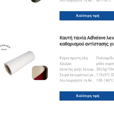
Λειτουργήστε τη θερμοκρασία:
90-130℃
Καλύτερη τιμή
Καυτή ταινία Adheisve λ
καθαρισμού αντίστασης γ
Κύρια πρώτη ύλη:
Πολυαμίδι
Χρώμα:
μπλε ουρα
Δείκτης ροής λειωμένων μετάλλων::
30±3g/10m
Σειρά λειωμένων μετάλλων:
115±5℃ (
Λειτουργήστε τη θερμοκρασία:
130-160℃
Καλύτερη τιμή