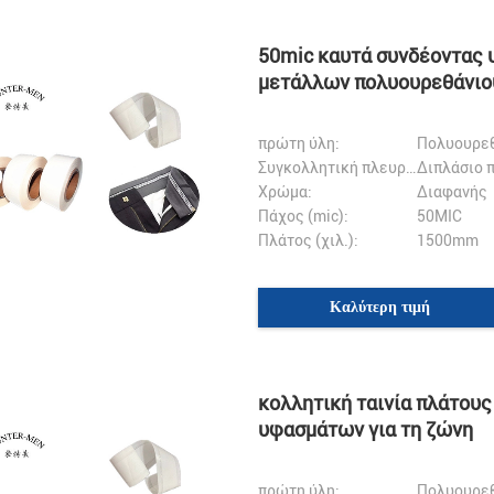
50mic καυτά συνδέοντας
μετάλλων πολυουρεθάνιου
πρώτη ύλη:
Πολυουρεθ
Συγκολλητική πλευρά:
Διπλάσιο 
Χρώμα:
Διαφανής
Πάχος (mic):
50MIC
Πλάτος (χιλ.):
1500mm
Καλύτερη τιμή
Mr.Hernan
κολλητική ταινία πλάτους
Mr.Sergey Abayev
λαβα τα αγαθά σας, είναι πολύ
υφασμάτων για τη ζώνη
ι ευχαριστίες για τη
Καλή υπηρεσία και γρήγορα ναυτ
ική συνεργασία σας!
πρώτη ύλη:
Πολυουρεθ