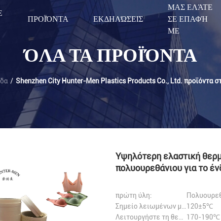
ΜΑΣ ΕΛΆΤΕ
Ε
ΠΡΟΪΌΝΤΑ
ΕΚΔΗΛΏΣΕΙΣ
ΣΕ ΕΠΑΦΉ
ΜΕ
ΌΛΑ ΤΑ ΠΡΟΪΌΝΤΑ
ίδα
/
Shenzhen City Hunter-Men Plastics Products Co., Ltd. προϊόντα σ
Υψηλότερη ελαστική θερμ
πολυουρεθάνιου για το έ
πρώτη ύλη:
Πολυουρεθ
Σημείο λειωμένων μετάλλων:
120±5℃
Λειτουργήστε τη θερμοκρασία:
170-190℃