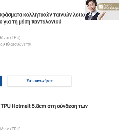
 υφάσματα κολλητικών ταινιών λειωμένων
 για τη μέση παντελονιού
άνιο (TPU)
που πλαισιώνεται
Επικοινωνήστε
 TPU Hotmelt 5.8cm στη σύνδεση των
ιλία.
άνιο (TPU)