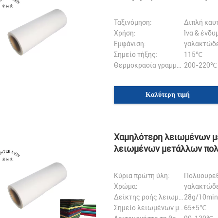
Ταξινόμηση:
Διπλή καυ
Χρήση:
Ίνα & ένδυ
Εμφάνιση:
γαλακτώδ
Σημείο τήξης:
115℃
Θερμοκρασία γραμμών κόλλας:
200-220℃
Καλύτερη τιμή
Χαμηλότερη λειωμένων με
λειωμένων μετάλλων πολυ
ύφασμα
Κύρια πρώτη ύλη:
Πολυουρεθ
Χρώμα:
γαλακτώδ
Δείκτης ροής λειωμένων μετάλλων::
28g/10min
Σημείο λειωμένων μετάλλων:
65±5℃