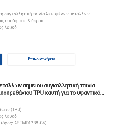
τή συγκολλητική ταινία λειωμένων μετάλλων
μα, υποδήματα & δέρμα
ες λευκό
Επικοινωνήστε
τάλλων σημείου συγκολλητική ταινία
ουρεθάνιου TPU καυτή για το υφαντικό
άνιο (TPU)
ες λευκό
 (όρος: ASTMD1238-04)