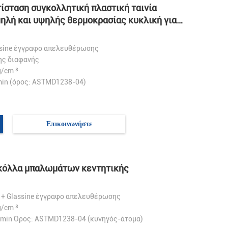
ίσταση συγκολλητική πλαστική ταινία
ηλή και υψηλής θερμοκρασίας κυκλική για
ση
ssine έγγραφο απελευθέρωσης
ς διαφανής
g/cm ³
in (όρος: ASTMD1238-04)
Επικοινωνήστε
 κόλλα μπαλωμάτων κεντητικής
A + Glassine έγγραφο απελευθέρωσης
g/cm ³
min Όρος: ASTMD1238-04 (κυνηγός-άτομα)