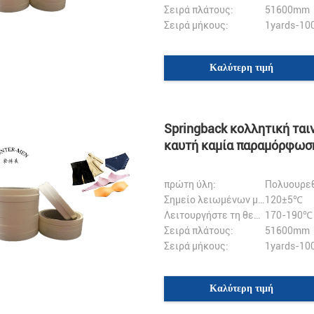
Σειρά πλάτους:
51600mm
Σειρά μήκους:
1yards-10
Καλύτερη τιμή
Springback κολλητική τα
καυτή καμία παραμόρφωση
πρώτη ύλη:
Πολυουρε
Σημείο λειωμένων μετάλλων:
120±5℃
Λειτουργήστε τη θερμοκρασία:
170-190℃
Σειρά πλάτους:
51600mm
Σειρά μήκους:
1yards-10
Καλύτερη τιμή