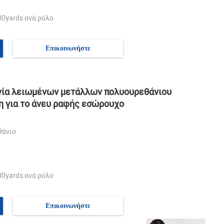
00yards ανά ρόλο
Επικοινωνήστε
ινία λειωμένων μετάλλων πολυουρεθάνιου
 για το άνευ ραφής εσώρουχο
θάνιο
00yards ανά ρόλο
Επικοινωνήστε