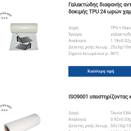
Γαλακτώδης διαφανής αντ
δοκιμής TPU 24 ωρών χαμ
την τηλεφωνική περίπτω
Δομή:
TPU + Gla
Χρώμα:
γαλακτώδη
Αναλογία:
1.18±0.02
Δείκτης ροής λειωμένων μετάλλων::
25±5g/10m
Σημείο λειωμένων μετάλλων:
90℃
Καλύτερη τιμή
ISO9001 υποστηρίζοντας
Δομή:
Ταινία EA
Αναλογία:
0.92±0.03
Δείκτης ροής λειωμένων μετάλλων::
50±10g/10