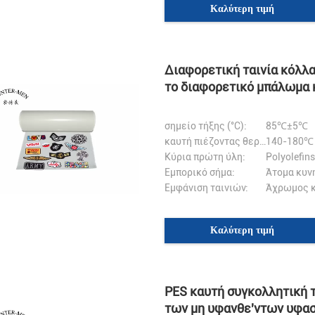
Καλύτερη τιμή
Διαφορετική ταινία κόλλ
το διαφορετικό μπάλωμα 
σημείο τήξης (°C):
85℃±5℃
καυτή πιέζοντας θερμοκρασία (°C):
140-180℃
Κύρια πρώτη ύλη:
Polyolefins
Εμπορικό σήμα:
Άτομα κυν
Εμφάνιση ταινιών:
Άχρωμος κ
Καλύτερη τιμή
PES καυτή συγκολλητική 
των μη υφανθε'ντων υφα