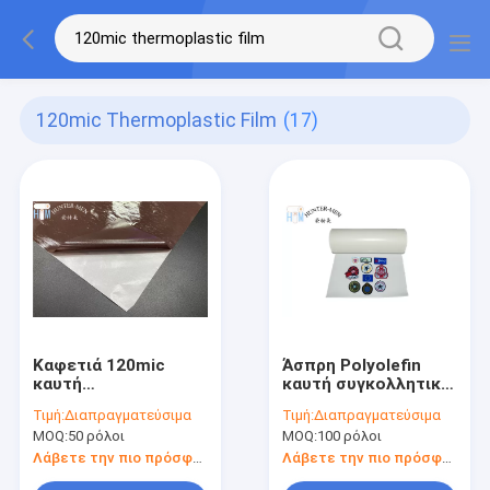
120mic Thermoplastic Film
(17)
Καφετιά 120mic
Άσπρη Polyolefin
καυτή
καυτή συγκολλητική
θερμοπλαστική
ταινία λειωμένων
Τιμή:
Διαπραγματεύσιμα
Τιμή:
Διαπραγματεύσιμα
ταινία ταινιών
μετάλλων 180 μικρό
MOQ:
50 ρόλοι
MOQ:
100 ρόλοι
λειωμένων
για τα μπαλώματα
μετάλλων
Λάβετε την πιο πρόσφατη τιμή
Λάβετε την πιο πρόσφατη τιμή
συγκολλητική για το