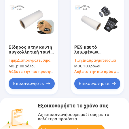
Σίδηρος στην καυτή
PES καυτό
συγκολλητική ταινία
λειωμένων
λειωμένων
μετάλλων ραβδί TPU
Τιμή:
Διαπραγματεύσιμα
Τιμή:
Διαπραγματεύσιμα
μετάλλων για το
ταινιών εγγράφου
MOQ:
100 ρόλοι
MOQ:
100 ρόλοι
μπάλωμα Appliques
θερμικό
κεντητικής
συγκολλητικό/υλικά
Λάβετε την πιο πρόσφατη τιμή
Λάβετε την πιο πρόσφατη τιμή
μεταφοράς
μπαλώματα PVC στο
θερμότητας 80mic
ύφασμα
Επικοινωνήστε
Επικοινωνήστε
Εξοικονομήστε το χρόνο σας
Ας επικοινωνήσουμε μαζί σας με τα
καλύτερα προϊόντα.