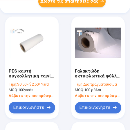
Δώστε τις απαιτήσεις σας
PES καυτή
Γαλακτώδη
συγκολλητική ταινία
εκτυφλωτικά φύλλα
λειωμένων
100 κόλλας
Τιμή:
$0.50 - $2.50/ Yard
Τιμή:
Διαπραγματεύσιμα
μετάλλων για τη
λειωμένων
MOQ:
100yards
MOQ:
100 ρόλοι
σύνδεση των μη
μετάλλων PES
υφανθε'ντων
μήκους ναυπηγείων
Λάβετε την πιο πρόσφατη τιμή
Λάβετε την πιο πρόσφατη τιμή
υφασμάτων
ταινία για την
κεντημένη γόμμα
Επικοινωνήστε
Επικοινωνήστε
κεφαλαίου