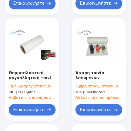
λειαντικό φραγμό
Επικοινωνήστε
Επικοινωνήστε
σφουγγαριών
Θερμοπλαστική
Άσπρη ταινία
συγκολλητική ταινία
λειωμένων
Copolyamide 100mic
μετάλλων 120mic
Τιμή:
Διαπραγματεύσιμα
Τιμή:
Διαπραγματεύσιμα
PA για τα νάυλον
καυτή για το ύφασμα
MOQ:
5000yards
MOQ:
1000meters
υφάσματα
1.2g/M2 Eco φιλικό
Λάβετε την πιο πρόσφατη τιμή
Λάβετε την πιο πρόσφατη τιμή
Επικοινωνήστε
Επικοινωνήστε