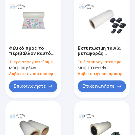
Φιλικό προς το
Εκτυπώσιμη ταινία
περιβάλλον καυτό
μεταφοράς
Polyolefin PO ταινιών
θερμότητας
Τιμή:
Διαπραγματεύσιμα
Τιμή:
Διαπραγματεύσιμα
Adheisve λειωμένων
πολυεστέρα
MOQ:
100 ρόλοι
MOQ:
1000Yrads
μετάλλων για το
όνομα Patchs
Λάβετε την πιο πρόσφατη τιμή
Λάβετε την πιο πρόσφατη τιμή
παιδιών
Επικοινωνήστε
Επικοινωνήστε
Σπίτι
Προϊόντα
Περίπου εμείς